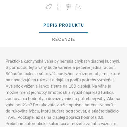
POPIS PRODUKTU
RECENZIE
Praktická kuchynská váha by nemala chýbať v žiadnej kuchyni.
S pomocou tejto váhy bude varenie a pečenie jedna radosť.
Súčasťou balenia sú tri vážiace lyžice v rôznom objeme, ktoré
sa nasadzujú na rukoväť a dajú sa podľa potreby vymieňať.
Výsledok váženia ľahko zistíte na LCD displeji. Na váhe je
možné meniť jednotky hmotnosti a využiť napríklad funkciu
zachovania hodnoty a dovažovanie do potrebnej váhy. Ako sa
váha používa? Do rukoväte vložte správne batérie. Nasaďte
do rukoväte lyžicu, ktorú budete potrebovať, a stlačte tlačidlo
TARE. Počkajte, až sa na displeji zobrazí hodnota 0,0.
Prebehne automatická kalibrácia a môžete začať s vážením