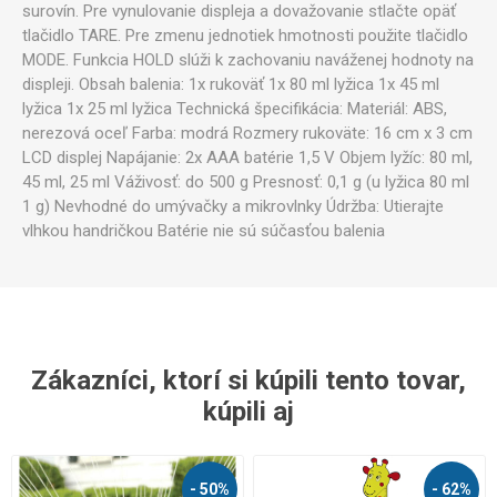
surovín. Pre vynulovanie displeja a dovažovanie stlačte opäť
tlačidlo TARE. Pre zmenu jednotiek hmotnosti použite tlačidlo
MODE. Funkcia HOLD slúži k zachovaniu naváženej hodnoty na
displeji. Obsah balenia: 1x rukoväť 1x 80 ml lyžica 1x 45 ml
lyžica 1x 25 ml lyžica Technická špecifikácia: Materiál: ABS,
nerezová oceľ Farba: modrá Rozmery rukoväte: 16 cm x 3 cm
LCD displej Napájanie: 2x AAA batérie 1,5 V Objem lyžíc: 80 ml,
45 ml, 25 ml Váživosť: do 500 g Presnosť: 0,1 g (u lyžica 80 ml
1 g) Nevhodné do umývačky a mikrovlnky Údržba: Utierajte
vlhkou handričkou Batérie nie sú súčasťou balenia
Zákazníci, ktorí si kúpili tento tovar,
kúpili aj
- 50%
- 62%