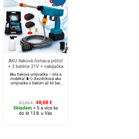
AKU tlaková čistiaca pištoľ
+ 2 batérie 21V + nabíjačka
+ kufor a príslušenstvo
Aku tlaková umývačka – sila a
mobilita! 🔋💦 Bezdrôtová aku
umývačka s tlakom až 60 bar,
dvoma 21V batériami a
možnosťou nasávať vodu
odkiaľkoľvek. Ideálna na autá,
bicykle, záhradu aj kempovanie.
48,68 €
82,95 €
Obsahuje trysky (0° a 40°),
Skladem
> 5 a více ks
penovú pištoľ, 5m hadicu s filtrom
do št 13.8. u Vás
a praktický kufrík. ✅ Slovenský
návod v balení!