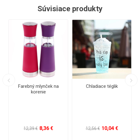
Súvisiace produkty
%
N
Farebný mlynček na
Chladiace téglik
korenie
8,36 €
10,04 €
12,39 €
12,56 €