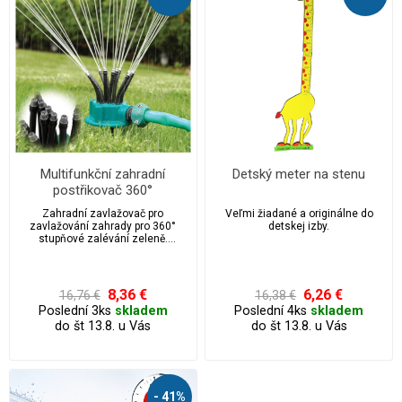
Multifunkční zahradní
Detský meter na stenu
postřikovač 360°
Zahradní zavlažovač pro
Veľmi žiadané a originálne do
zavlažování zahrady pro 360°
detskej izby.
stupňové zalévání zeleně.
Narozdíl od rotačních je tento
naprosto bezporuchový. 12
nastavitelných hlav, které lze
nasměrovat podle vašich potřeb
8,36 €
6,26 €
16,76 €
16,38 €
zajišťují rovnoměrné zalití.
Poslední 3ks
skladem
Poslední 4ks
skladem
Materiál: ABS / PVC Barva: zelená
do št 13.8. u Vás
do št 13.8. u Vás
Velikost: 12,2 x 9,4 x 9,5 cm
- 41%