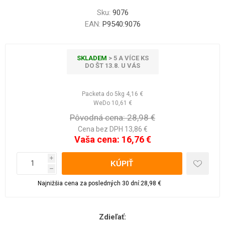
Sku:
9076
EAN:
P9540:9076
SKLADEM
> 5 A VÍCE KS
DO ŠT 13.8. U VÁS
Packeta do 5kg
4,16 €
WeDo
10,61 €
Pôvodná cena:
28,98 €
Cena bez DPH 13,86 €
Vaša cena:
16,76 €
i
h
Najnižšia cena za posledných 30 dní:28,98 €
Zdieľať: