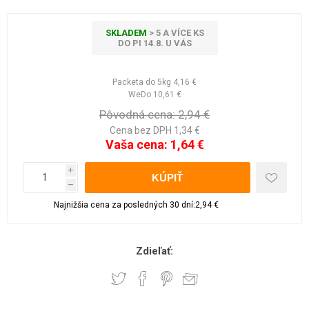
SKLADEM
> 5 A VÍCE KS
DO PI 14.8. U VÁS
Packeta do 5kg
4,16 €
WeDo
10,61 €
Pôvodná cena:
2,94 €
Cena bez DPH 1,34 €
Vaša cena:
1,64 €
i
h
Najnižšia cena za posledných 30 dní:2,94 €
Zdieľať: