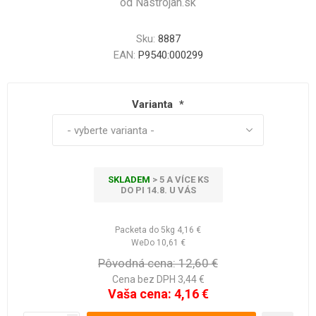
od Nastrojan.sk
Sku:
8887
EAN:
P9540:000299
Varianta
*
SKLADEM
> 5 A VÍCE KS
DO PI 14.8. U VÁS
Packeta do 5kg
4,16 €
WeDo
10,61 €
Pôvodná cena:
12,60 €
Cena bez DPH 3,44 €
Vaša cena:
4,16 €