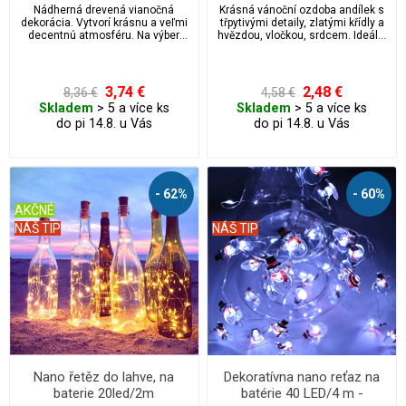
třpytivými detaily
Nádherná drevená vianočná
Krásná vánoční ozdoba andílek s
dekorácia. Vytvorí krásnu a veľmi
třpytivými detaily, zlatými křídly a
decentnú atmosféru. Na výber
hvězdou, vločkou, srdcem. Ideální
máme z niekoľkých motívov.
doplněk pro váš vánoční
stromeček nebo dekoraci
interiéru. Jemný design přinese
kouzelnou atmosféru a radost do
3,74 €
2,48 €
8,36 €
4,58 €
každého domova.
Skladem
> 5 a více ks
Skladem
> 5 a více ks
do pi 14.8. u Vás
do pi 14.8. u Vás
- 62%
- 60%
AKČNÉ
NÁŠ TIP
NÁŠ TIP
Nano řetěz do lahve, na
Dekoratívna nano reťaz na
baterie 20led/2m
batérie 40 LED/4 m -