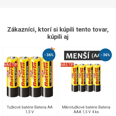
Zákazníci, ktorí si kúpili tento tovar,
kúpili aj
- 36%
- 36%
NÁŠ TIP
NÁŠ TIP
Tužkové batérie Bateria AA
Mikrotužkové batérie Bateria
1,5 V
AAA 1,5 V 4 ks