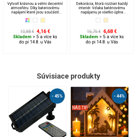
snehuliak
Vytvoří krásnou a velmi decentní
Dekorácia, ktorá rozžiari každý
atmosféru. Díky bateriovému
interiér. Vďaka batériovému
napájení které jsou součástí
napájaniu je všetko úplne
balení, je vše naprosto bezpečné
bezpečné a nezávislé.
a nezávislé.
4,16 €
6,68 €
10,88 €
16,76 €
Skladem
> 5 a více ks
Skladem
> 5 a více ks
do pi 14.8. u Vás
do pi 14.8. u Vás
Súvisiace produkty
 44%
- 56%
- 62%
NÁŠ TIP
NÁŠ TIP